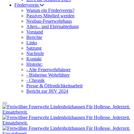
Förderverein
Warum ein Förderverein?
Passives Mitglied werden
Neubau-Feuerwehrhaus
Alters.- und Ehrenabteilung
Vorstand
Berichte
Links
Satzung
Nachrufe
Kontakt
Historie:
- Alte Feuerwehrhäuser
- Bisherige Wehrführer
- Chronik
Presse & Öffentlichkeitsarbeit
Bericht zur JHV 2024