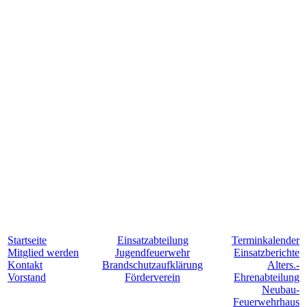
Startseite
Einsatzabteilung
Terminkalender
Mitglied werden
Jugendfeuerwehr
Einsatzberichte
Kontakt
Brandschutzaufklärung
Alters.-
Vorstand
Förderverein
Ehrenabteilung
Neubau-
Feuerwehrhaus