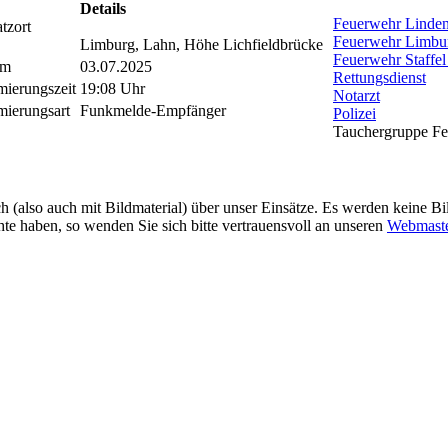
Details
Feuerwehr Linden
tzort
Feuerwehr Limbur
Limburg, Lahn, Höhe Lichfieldbrücke
Feuerwehr Staffel
um
03.07.2025
Rettungsdienst
mierungszeit
19:08 Uhr
Notarzt
mierungsart
Funkmelde-Empfänger
Polizei
Tauchergruppe F
ch (also auch mit Bildmaterial) über unser Einsätze. Es werden keine Bi
hte haben, so wenden Sie sich bitte vertrauensvoll an unseren
Webmast