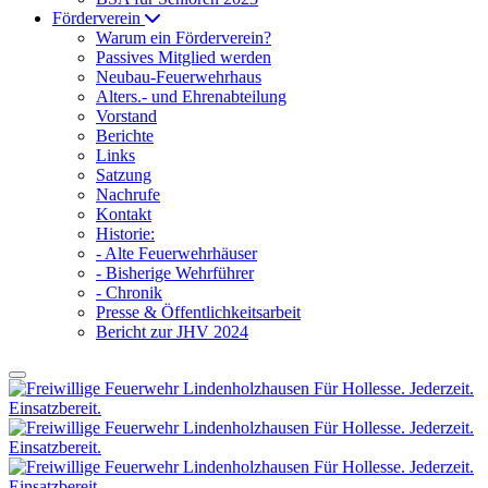
Förderverein
Warum ein Förderverein?
Passives Mitglied werden
Neubau-Feuerwehrhaus
Alters.- und Ehrenabteilung
Vorstand
Berichte
Links
Satzung
Nachrufe
Kontakt
Historie:
- Alte Feuerwehrhäuser
- Bisherige Wehrführer
- Chronik
Presse & Öffentlichkeitsarbeit
Bericht zur JHV 2024