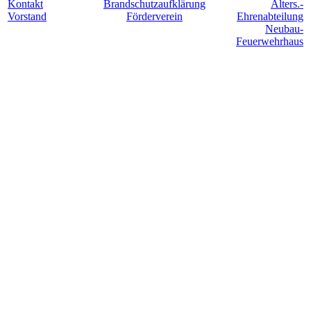
Kontakt
Brandschutzaufklärung
Alters.-
Vorstand
Förderverein
Ehrenabteilung
Neubau-
Feuerwehrhaus
Für Hollesse. Jederzeit. Einsatzbereit.
©
Freiwillige Feuerwehr Lindenholzhausen 2024
|
Impressum &
Datenschutzerklärung