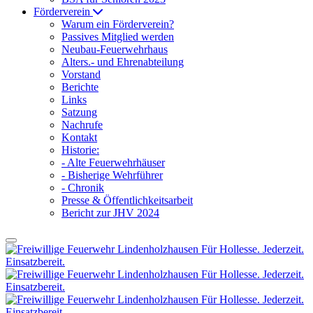
Förderverein
Warum ein Förderverein?
Passives Mitglied werden
Neubau-Feuerwehrhaus
Alters.- und Ehrenabteilung
Vorstand
Berichte
Links
Satzung
Nachrufe
Kontakt
Historie:
- Alte Feuerwehrhäuser
- Bisherige Wehrführer
- Chronik
Presse & Öffentlichkeitsarbeit
Bericht zur JHV 2024