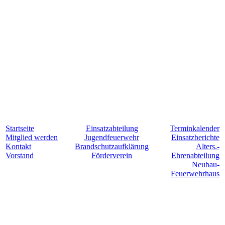
Startseite
Einsatzabteilung
Terminkalender
Mitglied werden
Jugendfeuerwehr
Einsatzberichte
Kontakt
Brandschutzaufklärung
Alters.-
Vorstand
Förderverein
Ehrenabteilung
Neubau-
Feuerwehrhaus
Für Hollesse. Jederzeit. Einsatzbereit.
©
Freiwillige Feuerwehr Lindenholzhausen 2024
|
Impressum &
Datenschutzerklärung