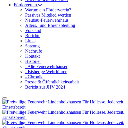
Förderverein
Warum ein Förderverein?
Passives Mitglied werden
Neubau-Feuerwehrhaus
Alters.- und Ehrenabteilung
Vorstand
Berichte
Links
Satzung
Nachrufe
Kontakt
Historie:
- Alte Feuerwehrhäuser
- Bisherige Wehrführer
- Chronik
Presse & Öffentlichkeitsarbeit
Bericht zur JHV 2024