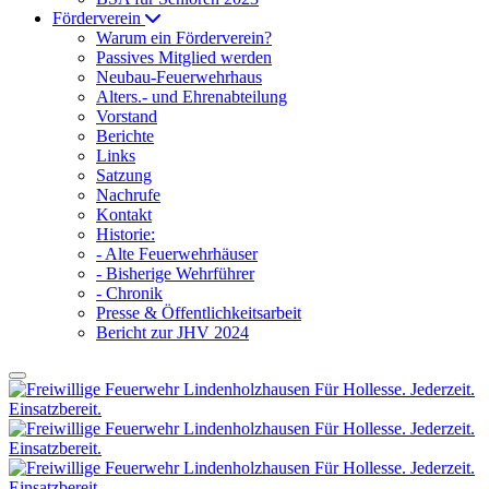
Förderverein
Warum ein Förderverein?
Passives Mitglied werden
Neubau-Feuerwehrhaus
Alters.- und Ehrenabteilung
Vorstand
Berichte
Links
Satzung
Nachrufe
Kontakt
Historie:
- Alte Feuerwehrhäuser
- Bisherige Wehrführer
- Chronik
Presse & Öffentlichkeitsarbeit
Bericht zur JHV 2024