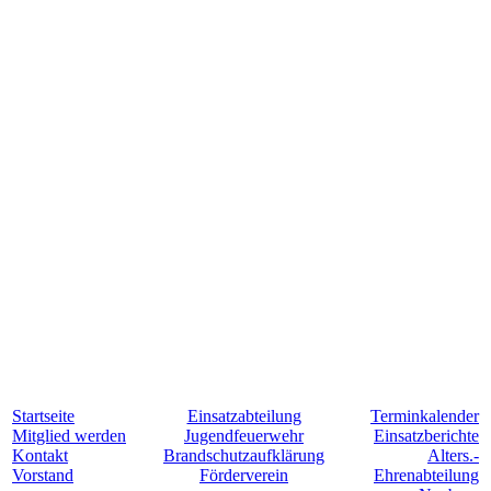
Startseite
Einsatzabteilung
Terminkalender
Mitglied werden
Jugendfeuerwehr
Einsatzberichte
Kontakt
Brandschutzaufklärung
Alters.-
Vorstand
Förderverein
Ehrenabteilung