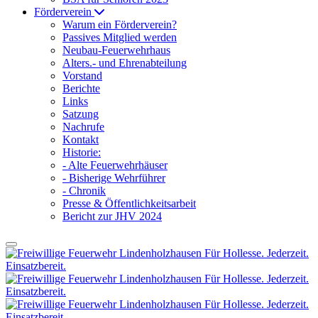
Förderverein
Warum ein Förderverein?
Passives Mitglied werden
Neubau-Feuerwehrhaus
Alters.- und Ehrenabteilung
Vorstand
Berichte
Links
Satzung
Nachrufe
Kontakt
Historie:
- Alte Feuerwehrhäuser
- Bisherige Wehrführer
- Chronik
Presse & Öffentlichkeitsarbeit
Bericht zur JHV 2024