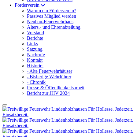
Förderverein
Warum ein Förderverein?
Passives Mitglied werden
Neubau-Feuerwehrhaus
Alters.- und Ehrenabteilung
Vorstand
Berichte
Links
Satzung
Nachrufe
Kontakt
Historie:
- Alte Feuerwehrhäuser
- Bisherige Wehrführer
- Chronik
Presse & Öffentlichkeitsarbeit
Bericht zur JHV 2024