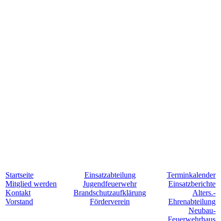
Startseite
Einsatzabteilung
Terminkalender
Mitglied werden
Jugendfeuerwehr
Einsatzberichte
Kontakt
Brandschutzaufklärung
Alters.-
Vorstand
Förderverein
Ehrenabteilung
Neubau-
Feuerwehrhaus