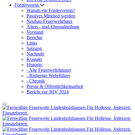
Förderverein
Warum ein Förderverein?
Passives Mitglied werden
Neubau-Feuerwehrhaus
Alters.- und Ehrenabteilung
Vorstand
Berichte
Links
Satzung
Nachrufe
Kontakt
Historie:
- Alte Feuerwehrhäuser
- Bisherige Wehrführer
- Chronik
Presse & Öffentlichkeitsarbeit
Bericht zur JHV 2024