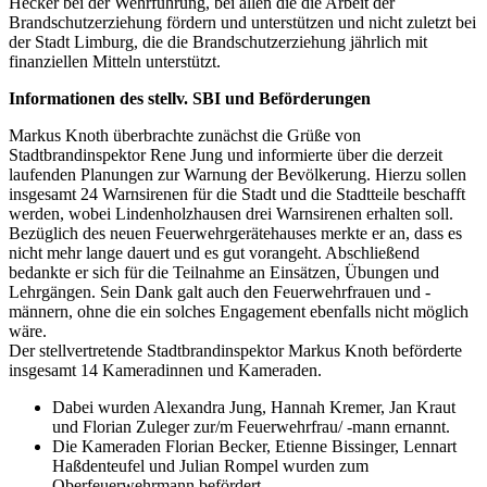
Hecker bei der Wehrführung, bei allen die die Arbeit der
Brandschutzerziehung fördern und unterstützen und nicht zuletzt bei
der Stadt Limburg, die die Brandschutzerziehung jährlich mit
finanziellen Mitteln unterstützt.
Informationen des stellv. SBI und Beförderungen
Markus Knoth überbrachte zunächst die Grüße von
Stadtbrandinspektor Rene Jung und informierte über die derzeit
laufenden Planungen zur Warnung der Bevölkerung. Hierzu sollen
insgesamt 24 Warnsirenen für die Stadt und die Stadtteile beschafft
werden, wobei Lindenholzhausen drei Warnsirenen erhalten soll.
Bezüglich des neuen Feuerwehrgerätehauses merkte er an, dass es
nicht mehr lange dauert und es gut vorangeht. Abschließend
bedankte er sich für die Teilnahme an Einsätzen, Übungen und
Lehrgängen. Sein Dank galt auch den Feuerwehrfrauen und -
männern, ohne die ein solches Engagement ebenfalls nicht möglich
wäre.
Der stellvertretende Stadtbrandinspektor Markus Knoth beförderte
insgesamt 14 Kameradinnen und Kameraden.
Dabei wurden Alexandra Jung, Hannah Kremer, Jan Kraut
und Florian Zuleger zur/m Feuerwehrfrau/ -mann ernannt.
Die Kameraden Florian Becker, Etienne Bissinger, Lennart
Haßdenteufel und Julian Rompel wurden zum
Oberfeuerwehrmann befördert.