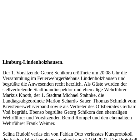
Limburg-Lindenholzhausen.
Der 1. Vorsitzende Georg Schikora eröffnete um 20:08 Uhr die
Versammlung im Feuerwehrgerätehaus Lindenholzhausen und
begrüßte die Anwesenden recht herzlich. Als Gäste wurden der
stellvertretende Stadtbrandinspektor und ehemalige Wehrführer
Markus Knoth, der 1. Stadtrat Michael Stahnke, die
Landtagsabgeordnete Marion Schardt- Sauer, Thomas Schmidt vom
Kreisfeuerwehrverband sowie als Vertreter des Ortsbeirates Gerhard
Voß begrüßt. Ebenso begrüßte Georg Schikora den ehemaligen
Wehrführer und Vorsitzenden Bernd Rompel und den ehemaligen
Wehrführer Frank Weimer.
Selina Rudolf verlas ein von Fabian Otto verfasstes Kurzprotokoll
der letzten Jahreshauptversammlung vom 22.04.2022. Das Protokoll