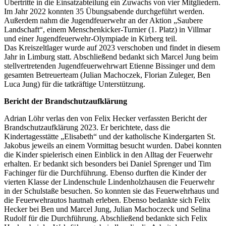
Übertritte in die Einsatzabteilung ein Zuwachs von vier Mitgliedern.
Im Jahr 2022 konnten 35 Übungsabende durchgeführt werden.
Außerdem nahm die Jugendfeuerwehr an der Aktion „Saubere
Landschaft“, einem Menschenkicker-Turnier (1. Platz) in Villmar
und einer Jugendfeuerwehr-Olympiade in Kirberg teil.
Das Kreiszeltlager wurde auf 2023 verschoben und findet in diesem
Jahr in Limburg statt. Abschließend bedankt sich Marcel Jung beim
stellvertretenden Jugendfeuerwehrwart Etienne Bissinger und dem
gesamten Betreuerteam (Julian Machoczek, Florian Zuleger, Ben
Luca Jung) für die tatkräftige Unterstützung.
Bericht der Brandschutzaufklärung
Adrian Löhr verlas den von Felix Hecker verfassten Bericht der
Brandschutzaufklärung 2023. Er berichtete, dass die
Kindertagesstätte „Elisabeth“ und der katholische Kindergarten St.
Jakobus jeweils an einem Vormittag besucht wurden. Dabei konnten
die Kinder spielerisch einen Einblick in den Alltag der Feuerwehr
erhalten. Er bedankt sich besonders bei Daniel Sprenger und Tim
Fachinger für die Durchführung. Ebenso durften die Kinder der
vierten Klasse der Lindenschule Lindenholzhausen die Feuerwehr
in der Schulstaße besuchen. So konnten sie das Feuerwehrhaus und
die Feuerwehrautos hautnah erleben. Ebenso bedankte sich Felix
Hecker bei Ben und Marcel Jung, Julian Machoczeck und Selina
Rudolf für die Durchführung. Abschließend bedankte sich Felix