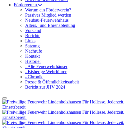
Förderverein
Warum ein Förderverein?
Passives Mitglied werden
Neubau-Feuerwehrhaus
Alters.- und Ehrenabteilung
Vorstand
Berichte
Links
Satzung
Nachrufe
Kontakt
Historie:
- Alte Feuerwehrhäuser
- Bisherige Wehrführer
- Chronik
Presse & Öffentlichkeitsarbeit
Bericht zur JHV 2024