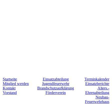
Startseite
Einsatzabteilung
Terminkalender
Mitglied werden
Jugendfeuerwehr
Einsatzberichte
Kontakt
Brandschutzaufklärung
Alters.-
Vorstand
Förderverein
Ehrenabteilung
Neubau-
Feuerwehrhaus
Für Hollesse. Jederzeit. Einsatzbereit.